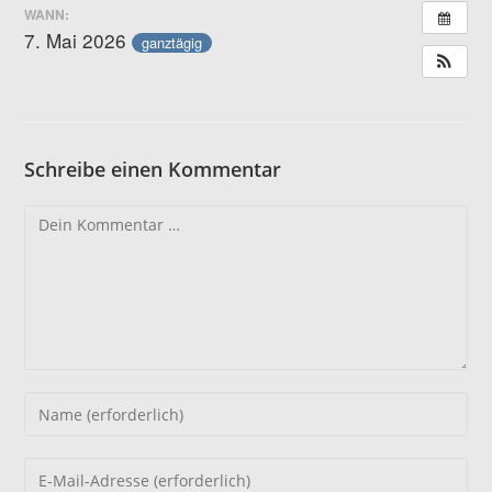
WANN:
7. Mai 2026
ganztägig
Schreibe einen Kommentar
Kommentar
Gib
deinen
Namen
Gib
oder