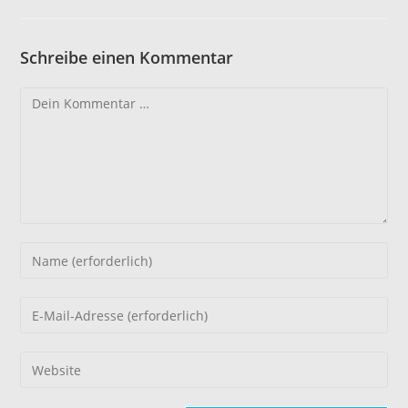
Schreibe einen Kommentar
Kommentar
Gib
deinen
Namen
Gib
oder
deine
Benutzernamen
E-
Gib
zum
Mail-
deine
Kommentieren
Adresse
Website-