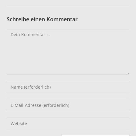
Schreibe einen Kommentar
Kommentar
Gib
deinen
Namen
Gib
oder
deine
Benutzernamen
E-
Gib
zum
Mail-
deine
Kommentieren
Adresse
Website-