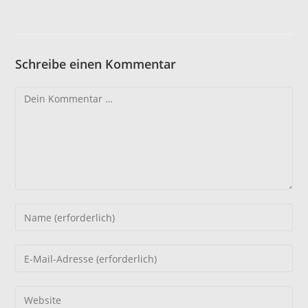
Schreibe einen Kommentar
Kommentar
Gib
deinen
Namen
Gib
oder
deine
Benutzernamen
E-
Gib
zum
Mail-