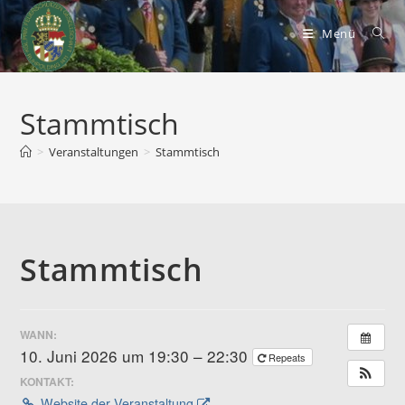
Zum
Inhalt
Menü
springen
Stammtisch
>
Veranstaltungen
>
Stammtisch
Stammtisch
WANN:
10. Juni 2026 um 19:30 – 22:30
Repeats
KONTAKT:
Website der Veranstaltung