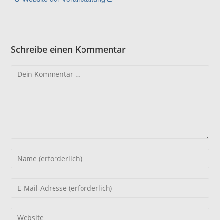
Schreibe einen Kommentar
Kommentar
Gib
deinen
Namen
Gib
oder
deine
Benutzernamen
E-
Gib
zum