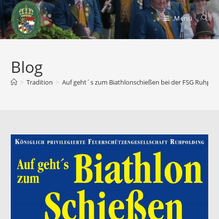
Zum
Inhalt
Menü
springen
Blog
>
Tradition
>
Auf geht´s zum Biathlonschießen bei der FSG Ruhpol