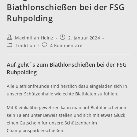
Biathlonschießen bei der FSG
Ruhpolding
Beitrags-
Beitrag
Maximilian Heinz
2. Januar 2024
Autor:
veröffentlicht:
Beitrags-
Beitrags-
Tradition
4 Kommentare
Kategorie:
Kommentare:
Auf geht´s zum Biathlonschießen bei der FSG
Ruhpolding
Alle Biathlonfreunde sind herzlich dazu eingeladen sich in
unserer Schützenhalle wie echte Biathleten zu fühlen.
Mit Kleinkalibergewehren kann man auf Biathlonscheiben
sein Talent unter Beweis stellen und sich mit etwas Glück
einen Gutschein für unsere Schützenbar im
Championspark erschießen.