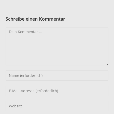
Schreibe einen Kommentar
Kommentar
Gib
deinen
Namen
Gib
oder
deine
Benutzernamen
E-
Gib
zum
Mail-
deine
Kommentieren