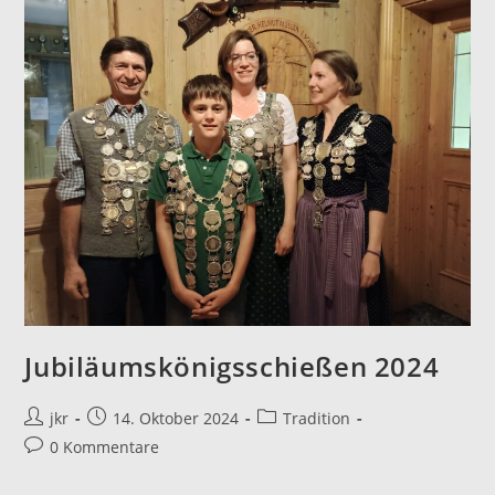
Jubiläumskönigsschießen 2024
Beitrags-
Beitrag
Beitrags-
jkr
14. Oktober 2024
Tradition
Autor:
veröffentlicht:
Kategorie:
Beitrags-
0 Kommentare
Kommentare: