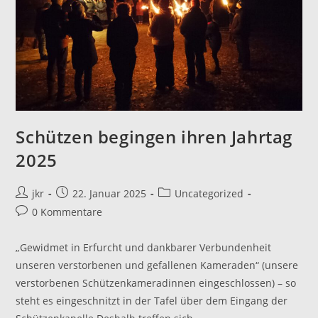
Schützen begingen ihren Jahrtag
2025
Beitrags-
Beitrag
Beitrags-
jkr
22. Januar 2025
Uncategorized
Autor:
veröffentlicht:
Kategorie:
Beitrags-
0 Kommentare
Kommentare:
„Gewidmet in Erfurcht und dankbarer Verbundenheit
unseren verstorbenen und gefallenen Kameraden“ (unsere
verstorbenen Schützenkameradinnen eingeschlossen) – so
steht es eingeschnitzt in der Tafel über dem Eingang der