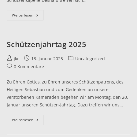
Schützenkapelle.Deshalb treffen sich…
Schützen
Weiterlesen
Begingen
Ihren
Jahrtag
2025
Schützenjahrtag 2025
Beitrags-
Beitrag
Beitrags-
jkr
13. Januar 2025
Uncategorized
Autor:
veröffentlicht:
Kategorie:
Beitrags-
0 Kommentare
Kommentare:
Zu Ehren Gottes, zu Ehren unseres Schützenpatrons, des
Heiligen Sebastian und zum Gedenken an unsere
verstorbenen Kameraden begehen wir am Montag, den 20.
Januar unseren Schützen-Jahrtag. Dazu treffen wir uns…
Schützenjahrtag
Weiterlesen
2025