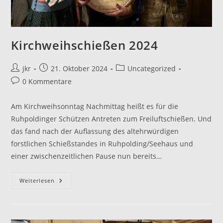
Kirchweihschießen 2024
Beitrags-
Beitrag
Beitrags-
jkr
21. Oktober 2024
Uncategorized
Autor:
veröffentlicht:
Kategorie:
Beitrags-
0 Kommentare
Kommentare:
Am Kirchweihsonntag Nachmittag heißt es für die
Ruhpoldinger Schützen Antreten zum Freiluftschießen. Und
das fand nach der Auflassung des altehrwürdigen
forstlichen Schießstandes in Ruhpolding/Seehaus und
einer zwischenzeitlichen Pause nun bereits…
Kirchweihschießen
Weiterlesen
2024