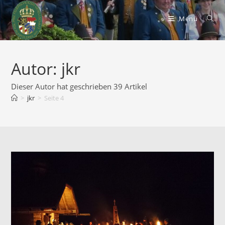
Zum
Inhalt
Menü
springen
Autor:
jkr
Dieser Autor hat geschrieben 39 Artikel
>
jkr
>
Seite 4