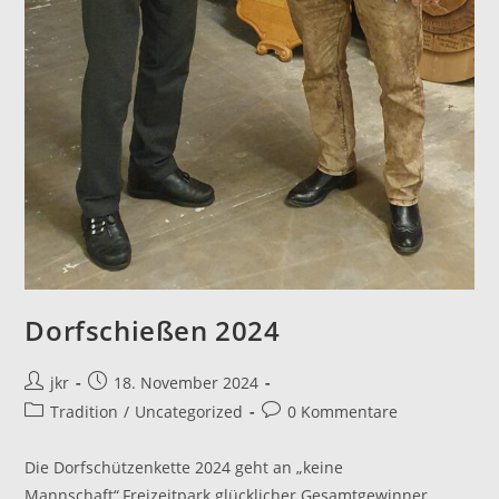
Dorfschießen 2024
Beitrags-
Beitrag
jkr
18. November 2024
Autor:
veröffentlicht:
Beitrags-
Beitrags-
Tradition
/
Uncategorized
0 Kommentare
Kategorie:
Kommentare:
Die Dorfschützenkette 2024 geht an „keine
Mannschaft“,Freizeitpark glücklicher Gesamtgewinner