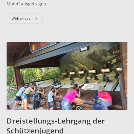
Mann“ ausgetragen.…
Spannender
Weiterlesen
Heimkampftag
Der
Ruhpoldinger
Schützen
In
Der
Oberbayernliga
Dreistellungs-Lehrgang der
Schützenjugend