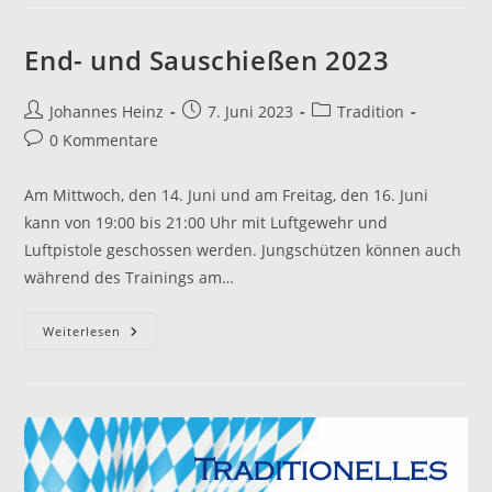
1
End- und Sauschießen 2023
Beitrags-
Beitrag
Beitrags-
Johannes Heinz
7. Juni 2023
Tradition
Autor:
veröffentlicht:
Kategorie:
Beitrags-
0 Kommentare
Kommentare:
Am Mittwoch, den 14. Juni und am Freitag, den 16. Juni
kann von 19:00 bis 21:00 Uhr mit Luftgewehr und
Luftpistole geschossen werden. Jungschützen können auch
während des Trainings am…
End-
Weiterlesen
Und
Sauschießen
2023