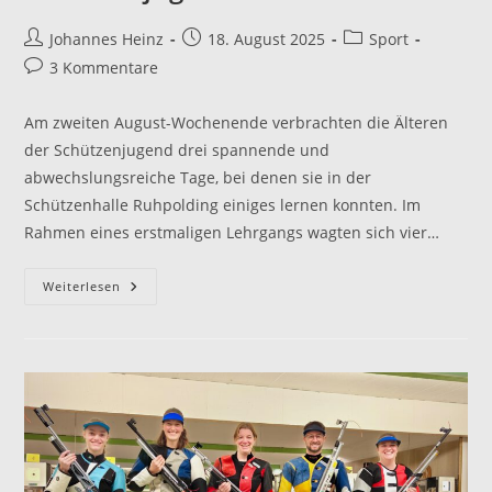
Beitrags-
Beitrag
Beitrags-
Johannes Heinz
18. August 2025
Sport
Autor:
veröffentlicht:
Kategorie:
Beitrags-
3 Kommentare
Kommentare:
Am zweiten August-Wochenende verbrachten die Älteren
der Schützenjugend drei spannende und
abwechslungsreiche Tage, bei denen sie in der
Schützenhalle Ruhpolding einiges lernen konnten. Im
Rahmen eines erstmaligen Lehrgangs wagten sich vier…
Dreistellungs-
Weiterlesen
Lehrgang
Der
Schützenjugend