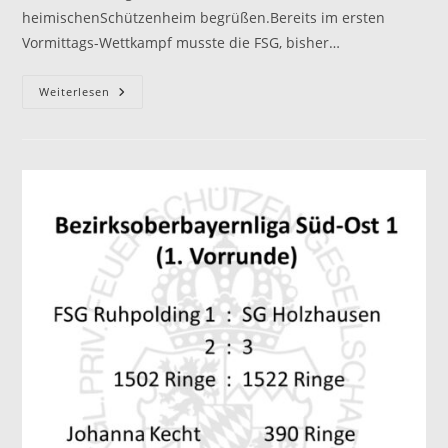
heimischenSchützenheim begrüßen.Bereits im ersten
Vormittags-Wettkampf musste die FSG, bisher…
Ruhpolding
Weiterlesen
Weiterhin
Tabellenführer
Der
Luftgewehr
Oberbayernliga