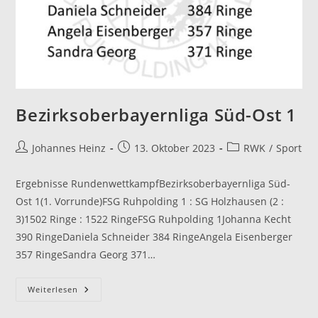
Bezirksoberbayernliga Süd-Ost 1
Beitrags-
Beitrag
Beitrags-
Johannes Heinz
13. Oktober 2023
RWK
/
Sport
Autor:
veröffentlicht:
Kategorie:
Ergebnisse RundenwettkampfBezirksoberbayernliga Süd-
Ost 1(1. Vorrunde)FSG Ruhpolding 1 : SG Holzhausen (2 :
3)1502 Ringe : 1522 RingeFSG Ruhpolding 1Johanna Kecht
390 RingeDaniela Schneider 384 RingeAngela Eisenberger
357 RingeSandra Georg 371…
Bezirksoberbayernliga
Weiterlesen
Süd-
Ost