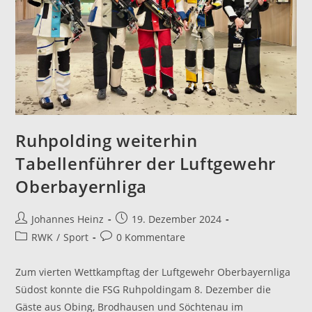
Ruhpolding weiterhin
Tabellenführer der Luftgewehr
Oberbayernliga
Beitrags-
Beitrag
Johannes Heinz
19. Dezember 2024
Autor:
veröffentlicht:
Beitrags-
Beitrags-
RWK
/
Sport
0 Kommentare
Kategorie:
Kommentare:
Zum vierten Wettkampftag der Luftgewehr Oberbayernliga
Südost konnte die FSG Ruhpoldingam 8. Dezember die
Gäste aus Obing, Brodhausen und Söchtenau im