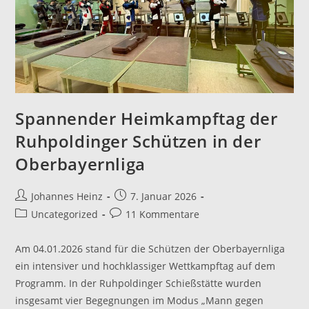
Spannender Heimkampftag der
Ruhpoldinger Schützen in der
Oberbayernliga
Beitrags-
Beitrag
Johannes Heinz
7. Januar 2026
Autor:
veröffentlicht:
Beitrags-
Beitrags-
Uncategorized
11 Kommentare
Kategorie:
Kommentare:
Am 04.01.2026 stand für die Schützen der Oberbayernliga
ein intensiver und hochklassiger Wettkampftag auf dem
Programm. In der Ruhpoldinger Schießstätte wurden
insgesamt vier Begegnungen im Modus „Mann gegen