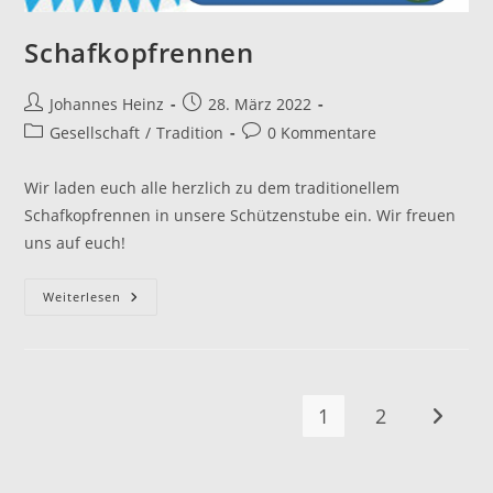
Schafkopfrennen
Beitrags-
Beitrag
Johannes Heinz
28. März 2022
Autor:
veröffentlicht:
Beitrags-
Beitrags-
Gesellschaft
/
Tradition
0 Kommentare
Kategorie:
Kommentare:
Wir laden euch alle herzlich zu dem traditionellem
Schafkopfrennen in unsere Schützenstube ein. Wir freuen
uns auf euch!
Schafkopfrennen
Weiterlesen
1
2
Zur näc