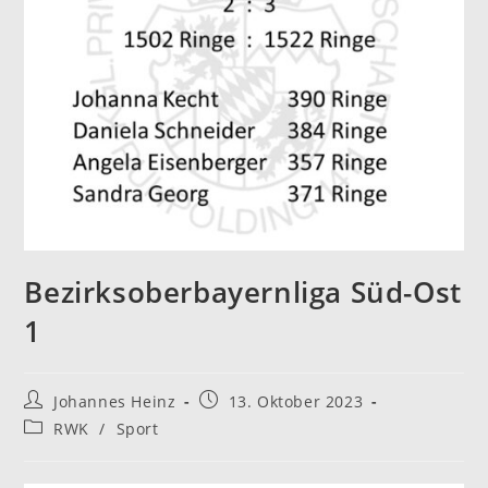
Bezirksoberbayernliga Süd-Ost
1
Beitrags-
Beitrag
Johannes Heinz
13. Oktober 2023
Autor:
veröffentlicht:
Beitrags-
RWK
/
Sport
Kategorie: