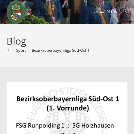
Zum
Inhalt
Menü
springen
Blog
>
Sport
>
Bezirksoberbayernliga Süd-Ost 1