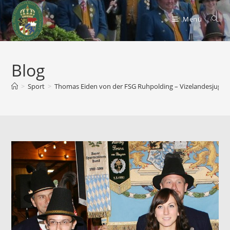
Zum
Inhalt
Menü
springen
Blog
>
Sport
>
Thomas Eiden von der FSG Ruhpolding – Vizelandesjuge