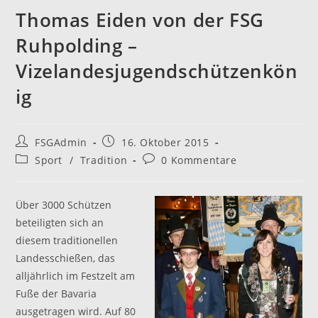
Thomas Eiden von der FSG
Ruhpolding –
Vizelandesjugendschützenkön
ig
Beitrags-
Beitrag
FSGAdmin
16. Oktober 2015
Autor:
veröffentlicht:
Beitrags-
Beitrags-
Sport
/
Tradition
0 Kommentare
Kategorie:
Kommentare:
Über 3000 Schützen
beteiligten sich an
diesem traditionellen
Landesschießen, das
alljährlich im Festzelt am
Fuße der Bavaria
ausgetragen wird. Auf 80