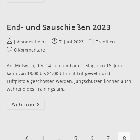
Marketenderinnen
Beim
Oktoberfestzug
In
München
2023
End- und Sauschießen 2023
Beitrags-
Beitrag
Beitrags-
Johannes Heinz
7. Juni 2023
Tradition
Autor:
veröffentlicht:
Kategorie:
Beitrags-
0 Kommentare
Kommentare:
Am Mittwoch, den 14. Juni und am Freitag, den 16. Juni
kann von 19:00 bis 21:00 Uhr mit Luftgewehr und
Luftpistole geschossen werden. Jungschützen können auch
während des Trainings am…
End-
Weiterlesen
Und
Sauschießen
2023
1
…
5
6
7
8
Zur vorherigen Seite