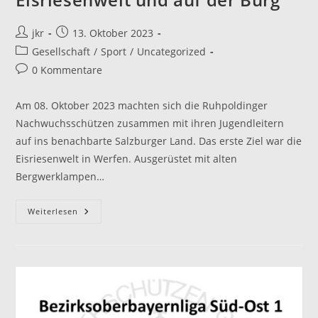
Beitrags-
Beitrag
jkr
13. Oktober 2023
Autor:
veröffentlicht:
Beitrags-
Gesellschaft
/
Sport
/
Uncategorized
Kategorie:
Beitrags-
0 Kommentare
Kommentare:
Am 08. Oktober 2023 machten sich die Ruhpoldinger
Nachwuchsschützen zusammen mit ihren Jugendleitern
auf ins benachbarte Salzburger Land. Das erste Ziel war die
Eisriesenwelt in Werfen. Ausgerüstet mit alten
Bergwerklampen…
Jugendausflug
Weiterlesen
2023
–
In
Der
Eisriesenwelt
Und
Auf
Der
Burg