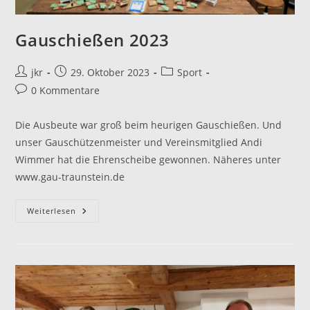
Gauschießen 2023
Beitrags-
Beitrag
Beitrags-
jkr
29. Oktober 2023
Sport
Autor:
veröffentlicht:
Kategorie:
Beitrags-
0 Kommentare
Kommentare:
Die Ausbeute war groß beim heurigen Gauschießen. Und
unser Gauschützenmeister und Vereinsmitglied Andi
Wimmer hat die Ehrenscheibe gewonnen. Näheres unter
www.gau-traunstein.de
Gauschießen
Weiterlesen
2023