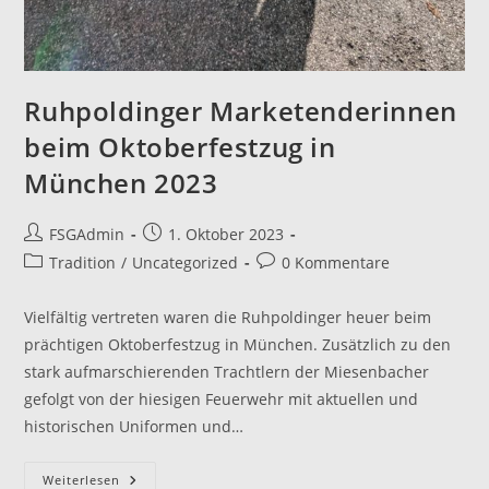
Ruhpoldinger Marketenderinnen
beim Oktoberfestzug in
München 2023
Beitrags-
Beitrag
FSGAdmin
1. Oktober 2023
Autor:
veröffentlicht:
Beitrags-
Beitrags-
Tradition
/
Uncategorized
0 Kommentare
Kategorie:
Kommentare:
Vielfältig vertreten waren die Ruhpoldinger heuer beim
prächtigen Oktoberfestzug in München. Zusätzlich zu den
stark aufmarschierenden Trachtlern der Miesenbacher
gefolgt von der hiesigen Feuerwehr mit aktuellen und
historischen Uniformen und…
Ruhpoldinger
Weiterlesen