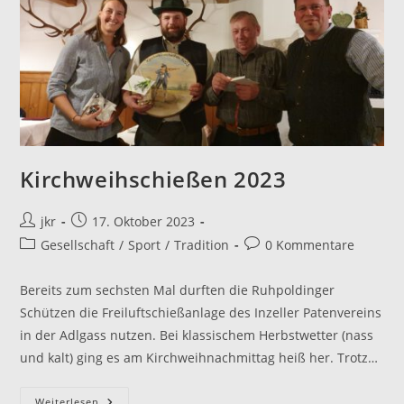
Kirchweihschießen 2023
Beitrags-
Beitrag
jkr
17. Oktober 2023
Autor:
veröffentlicht:
Beitrags-
Beitrags-
Gesellschaft
/
Sport
/
Tradition
0 Kommentare
Kategorie:
Kommentare:
Bereits zum sechsten Mal durften die Ruhpoldinger
Schützen die Freiluftschießanlage des Inzeller Patenvereins
in der Adlgass nutzen. Bei klassischem Herbstwetter (nass
und kalt) ging es am Kirchweihnachmittag heiß her. Trotz…
Kirchweihschießen
Weiterlesen