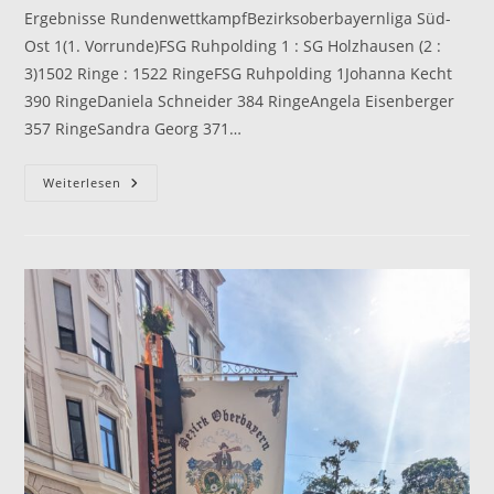
Ergebnisse RundenwettkampfBezirksoberbayernliga Süd-
Ost 1(1. Vorrunde)FSG Ruhpolding 1 : SG Holzhausen (2 :
3)1502 Ringe : 1522 RingeFSG Ruhpolding 1Johanna Kecht
390 RingeDaniela Schneider 384 RingeAngela Eisenberger
357 RingeSandra Georg 371…
Bezirksoberbayernliga
Weiterlesen
Süd-
Ost
1