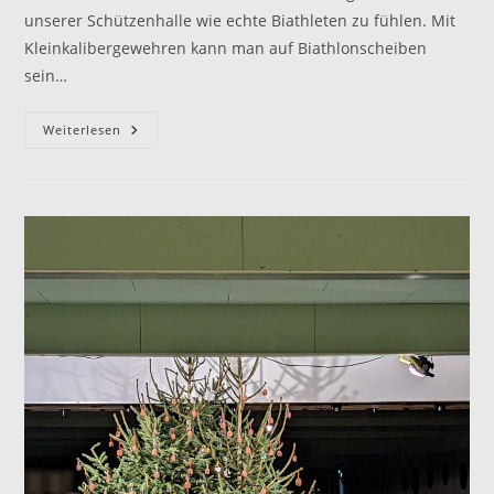
unserer Schützenhalle wie echte Biathleten zu fühlen. Mit
Kleinkalibergewehren kann man auf Biathlonscheiben
sein…
Auf
Weiterlesen
Geht
´s
Zum
Biathlonschießen
Bei
Der
FSG
Ruhpolding