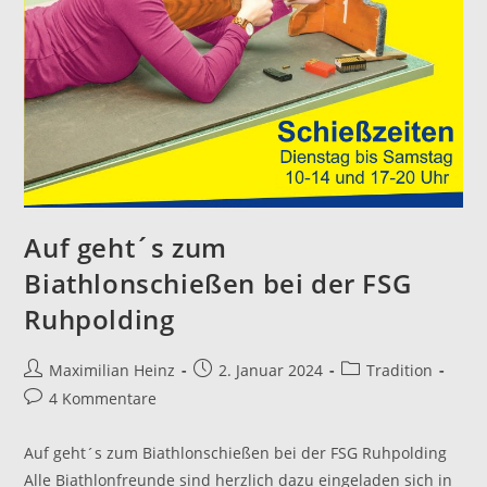
Auf geht´s zum
Biathlonschießen bei der FSG
Ruhpolding
Beitrags-
Beitrag
Beitrags-
Maximilian Heinz
2. Januar 2024
Tradition
Autor:
veröffentlicht:
Kategorie:
Beitrags-
4 Kommentare
Kommentare:
Auf geht´s zum Biathlonschießen bei der FSG Ruhpolding
Alle Biathlonfreunde sind herzlich dazu eingeladen sich in