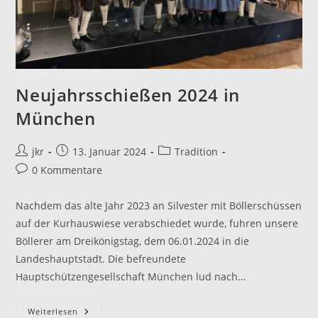
Neujahrsschießen 2024 in
München
Beitrags-
Beitrag
Beitrags-
jkr
13. Januar 2024
Tradition
Autor:
veröffentlicht:
Kategorie:
Beitrags-
0 Kommentare
Kommentare:
Nachdem das alte Jahr 2023 an Silvester mit Böllerschüssen
auf der Kurhauswiese verabschiedet wurde, fuhren unsere
Böllerer am Dreikönigstag, dem 06.01.2024 in die
Landeshauptstadt. Die befreundete
Hauptschützengesellschaft München lud nach…
Neujahrsschießen
Weiterlesen