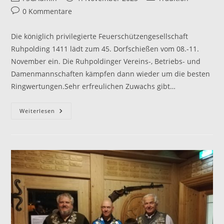
Autor:
veröffentlicht:
Kategorie:
Beitrags-
0 Kommentare
Kommentare:
Die königlich privilegierte Feuerschützengesellschaft
Ruhpolding 1411 lädt zum 45. Dorfschießen vom 08.-11.
November ein. Die Ruhpoldinger Vereins-, Betriebs- und
Damenmannschaften kämpfen dann wieder um die besten
Ringwertungen.Sehr erfreulichen Zuwachs gibt…
45.
Weiterlesen
Dorfschießen