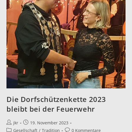
Die Dorfschützenkette 2023
bleibt bei der Feuerwehr
Beitrags-
Beitrag
jkr
19. November 2023
Autor:
veröffentlicht:
Beitrags-
Beitrags-
Gesellschaft
/
Tradition
0 Kommentare