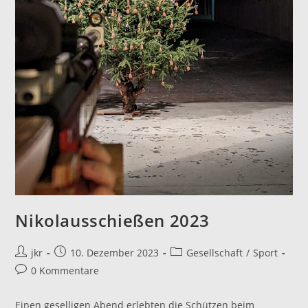
Nikolausschießen 2023
Beitrags-
Beitrag
Beitrags-
jkr
10. Dezember 2023
Gesellschaft
/
Sport
Autor:
veröffentlicht:
Kategorie:
Beitrags-
0 Kommentare
Kommentare:
Einen geselligen Abend erlebten die Schützen beim