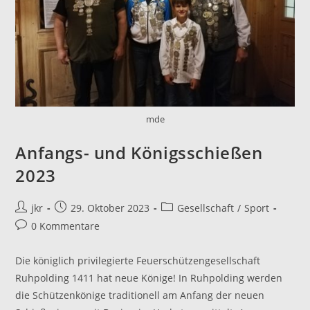
mde
Anfangs- und Königsschießen
2023
Beitrags-
Beitrag
Beitrags-
jkr
29. Oktober 2023
Gesellschaft
/
Sport
Autor:
veröffentlicht:
Kategorie:
Beitrags-
0 Kommentare
Kommentare:
Die königlich privilegierte Feuerschützengesellschaft
Ruhpolding 1411 hat neue Könige! In Ruhpolding werden
die Schützenkönige traditionell am Anfang der neuen