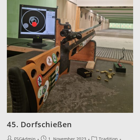
45. Dorfschießen
Beitrags-
Beitrag
Beitrags-
FSGAdmin
1. November 2023
Tradition