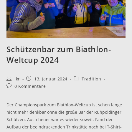
Schützenbar zum Biathlon-
Weltcup 2024
Beitrags-
Beitrag
Beitrags-
jkr
13. Januar 2024
Tradition
Autor:
veröffentlicht:
Kategorie:
Beitrags-
0 Kommentare
Kommentare:
Der Championspark zum Biathlon-Weltcup ist schon lange
nicht mehr denkbar ohne die große Bar der Ruhpoldinger
Schützen. Auch heuer war es wieder soweit. Fand der
Aufbau der beeindruckenden Trinkstätte noch bei T-Shirt-